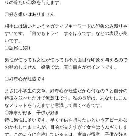
りの冷たい印象を与えます。
〇好き嫌いはありません
相手には嫌いというネガティブキーワードの印象のみ残りや
すいです。「何でもトライ するほうです」などの表現が良
いです。
〇語尾に(笑)
男性が使っても女性が使っても不真面目な印象を与えるので
お勧めしません。婚活では、真面目さがポイントです。
〇好奇心が旺盛です
まさに小学生の文章。好奇心が旺盛だから何なの？と自分の
特徴を並べただけで無意味です。私の長所は、あなたにこん
なメリットを与えますと意識して書くべきです。
〇家事が好き、子供が好き
特に男性に多いです。早く子供を持ちたいというアピールな
のかもしれませんが、目的が見えすぎて女性はうんざ
りしま
す。
このように自称している人は、家事が得意、子供が好き