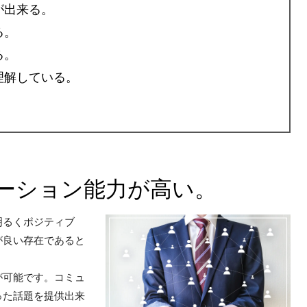
が出来る。
る。
る。
理解している。
ーション能力が高い。
明るくポジティブ
が良い存在であると
が可能です。コミュ
った話題を提供出来