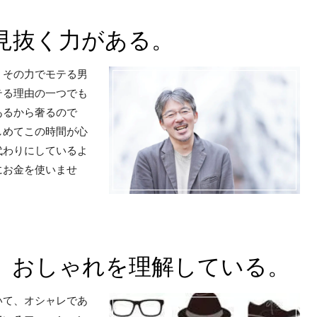
見抜く力がある。
。その力でモテる男
テる理由の一つでも
あるから奢るので
しめてこの時間が心
代わりにしているよ
にお金を使いませ
、おしゃれを理解している。
いて、オシャレであ